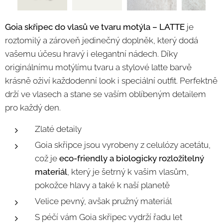
Goia skřipec do vlasů ve tvaru motýla
– LATTE
je
roztomilý a zároveň jedinečný doplněk, který dodá
vašemu účesu hravý i elegantní nádech. Díky
originálnímu motýlímu tvaru a stylové latte barvě
krásně oživí každodenní look i speciální outfit. Perfektně
drží ve vlasech a stane se vaším oblíbeným detailem
pro každý den.
Zlaté detaily
Goia skřipce jsou vyrobeny z celulózy acetátu,
což je
eco-friendly a biologicky rozložitelný
materiál
, který je šetrný k vašim vlasům,
pokožce hlavy a také k naší planetě
Velice pevný, avšak pružný materiál
S péčí vám Goia skřipec vydrží řadu let