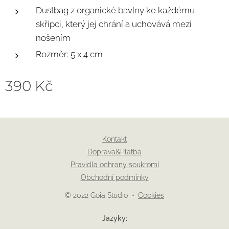
Dustbag z organické bavlny ke každému
skřipci, který jej chrání a uchovává mezi
nošením
Rozměr: 5 x 4 cm
390
Kč
Kontakt
Doprava&Platba
Pravidla ochrany soukromí
Obchodní podmínky
© 2022 Goia Studio
Cookies
Jazyky