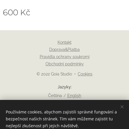
600
Kč
Kontakt
Doprava&Platba
Pravidla ochrany soukromí
Obchodní podmínky
© 2022 Goia Studio
Cookies
Jazyky
Čeština
English
Měna
Používáme cookies, abychom zajistili správné fungování a
EUR €
CZK Kč
USD $
PLN zł
bezpečnost našich stránek. Tím vám můžeme zajistit tu
nejlepší zkušenost při jejich návštěvě.