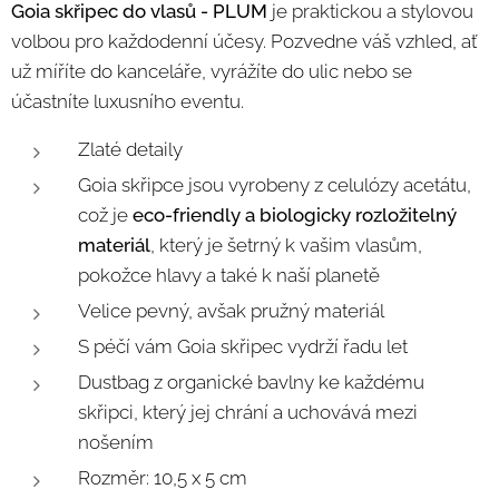
Goia skřipec do vlasů - PLUM
je praktickou a stylovou
volbou pro každodenní účesy. Pozvedne váš vzhled, ať
už míříte do kanceláře, vyrážíte do ulic nebo se
účastníte luxusního eventu.
Zlaté detaily
Goia skřipce jsou vyrobeny z celulózy acetátu,
což je
eco-friendly a biologicky rozložitelný
materiál
, který je šetrný k vašim vlasům,
pokožce hlavy a také k naší planetě
Velice pevný, avšak pružný materiál
S péčí vám Goia skřipec vydrží řadu let
Dustbag z organické bavlny ke každému
skřipci, který jej chrání a uchovává mezi
nošením
Rozměr: 10,5 x 5 cm