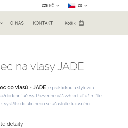
CZK
KČ
CS
O NÁS
KONTAKT
Košík
pec na vlasy JADE
pec do vlasů - JADE
je praktickou a stylovou
každodenní účesy. Pozvedne váš vzhled, ať už míříte
, vyrážíte do ulic nebo se účastníte luxusního
até detaily