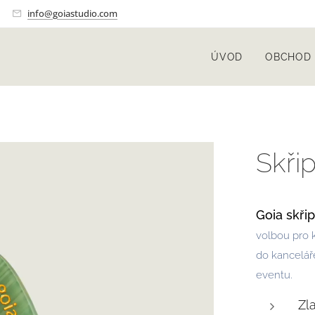
info@goiastudio.com
ÚVOD
OBCHOD
Skři
Goia skři
volbou pro 
do kanceláře
eventu.
Zl