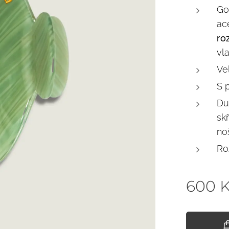
Go
ac
ro
vl
Ve
S 
Du
sk
no
Ro
600
K