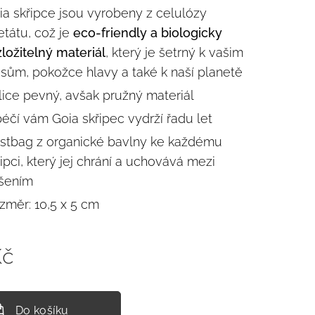
ia skřipce jsou vyrobeny z celulózy
etátu, což je
eco-friendly a biologicky
zložitelný materiál
, který je šetrný k vašim
asům, pokožce hlavy a také k naší planetě
lice pevný, avšak pružný materiál
péčí vám Goia skřipec vydrží řadu let
stbag z organické bavlny ke každému
řipci, který jej chrání a uchovává mezi
šením
změr: 10,5 x 5 cm
č
Do košíku