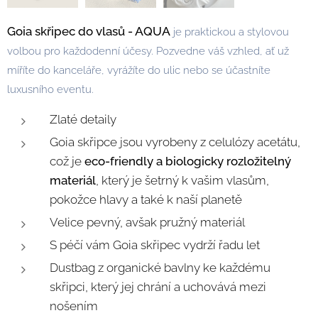
Goia skřipec do vlasů - AQUA
je praktickou a stylovou
volbou pro každodenní účesy. Pozvedne váš vzhled, ať už
míříte do kanceláře, vyrážíte do ulic nebo se účastníte
luxusního eventu.
Zlaté detaily
Goia skřipce jsou vyrobeny z celulózy acetátu,
což je
eco-friendly a biologicky rozložitelný
materiál
, který je šetrný k vašim vlasům,
pokožce hlavy a také k naší planetě
Velice pevný, avšak pružný materiál
S péčí vám Goia skřipec vydrží řadu let
Dustbag z organické bavlny ke každému
skřipci, který jej chrání a uchovává mezi
nošením