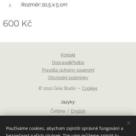
Rozměr: 10,5 x 5 cm
600
Kč
Kontakt
Doprava&Platba
Pravidla ochrany soukromí
Obchodní podmínky
© 2022 Goia Studio
Cookies
Jazyky
Čeština
English
Měna
Používáme cookies, abychom zajistili správné fungování a
EUR €
CZK Kč
USD $
PLN zł
bezpečnost našich stránek. Tím vám můžeme zajistit tu